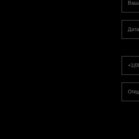
Ваш
Дата
+1(0
Отку