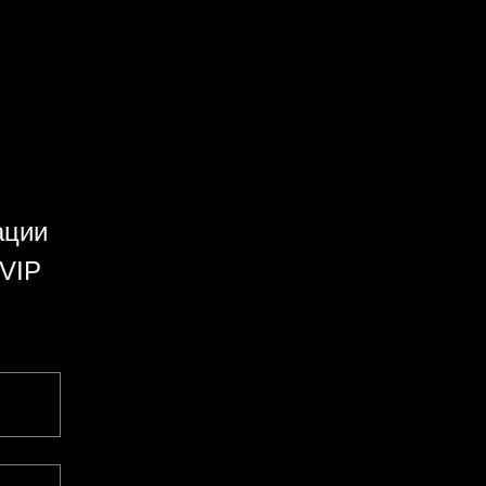
ации
 VIP