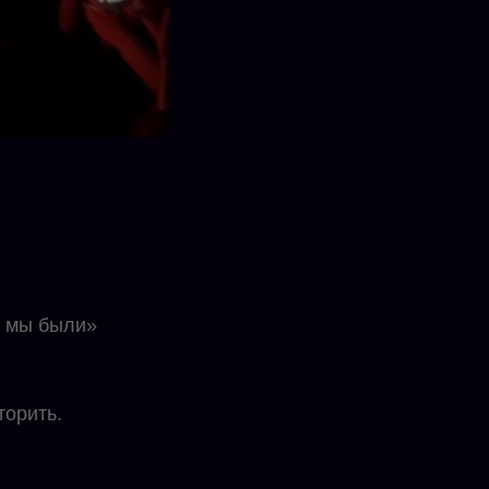
е мы были»
торить.