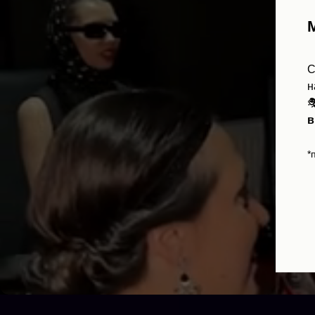
С
н

в
*