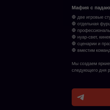
Мафия с падаю
🛑 две игровые ст
🛑 отдельная фур
🛑 профессиональ
🛑 нуар-свет, кин
🛑 сценарии и пра
🛑 вместим команд
Мы создаем яркие
следующего дня 