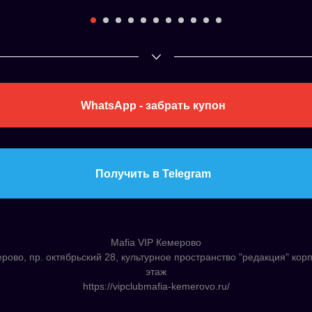
WhatsApp - забрать купон
Получить в Telegram
Mafia VIP Кемерово
ерово, пр. октябрьский 28, культурное пространство "редакция" корп
этаж
https://vipclubmafia-kemerovo.ru/