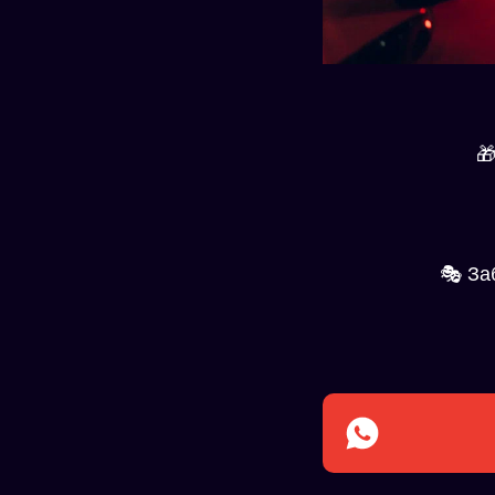

🎭 За