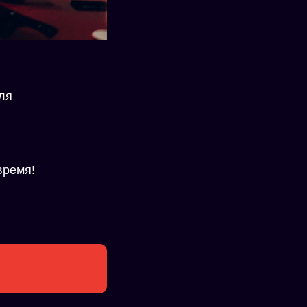
ля
время!